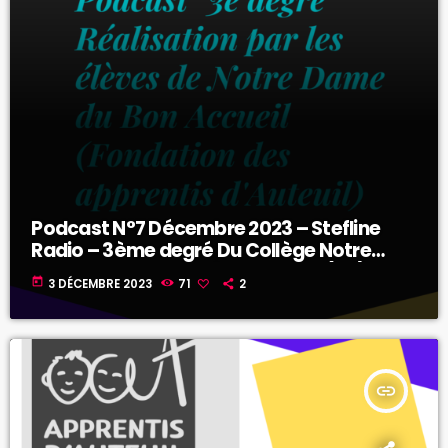
Podcast N°7 Décembre 2023 – Stefline
Radio – 3ème degré Du Collège Notre
Dame Du Bon Accueil de Gorges (44)
today
3 DÉCEMBRE 2023
71
2
insert_link