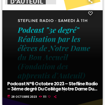
Podcast N°6 Octobre 2023 – Stefline Radio
– 3ème degré Du Collège Notre Dame Du
Bon Accueil de Gorges (44)
today
28 OCTOBRE 2023
111