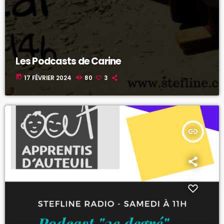
Les Podcasts de Carine
today
17 FÉVRIER 2024
80
3
insert_link