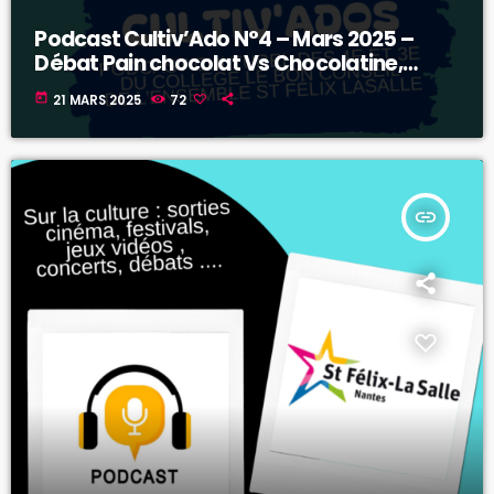
Podcast Cultiv’Ado N°4 – Mars 2025 –
Débat Pain chocolat Vs Chocolatine,
Nantes en bretagne, Mont St Michel en
today
21 MARS 2025
72
Bretagne, Le Lait dans les céréales du Petit
Déj….
insert_link