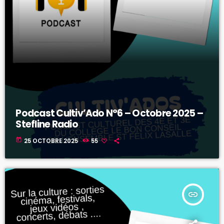
Podcast Cultiv’Ado N°6 – Octobre 2025 –
Stefline Radio
today
25 OCTOBRE 2025
55
insert_link