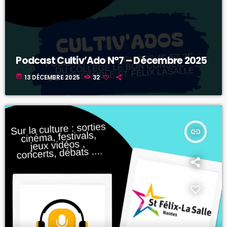
Podcast Cultiv’Ado N°7 – Décembre 2025
today
13 DÉCEMBRE 2025
32
insert_link