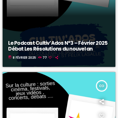
Le Podcast Cultiv’Ados N°3 – Février 2025
Débat Les Résolutions du nouvel an
today
8 FÉVRIER 2025
77
insert_link