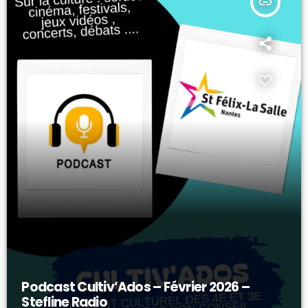
insert_link
Podcast Cultiv’Ados – Février 2026 –
Stefline Radio