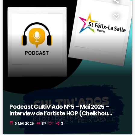
Podcast Cultiv’Ado N°5 – Mai 2025 –
Interview de l’artiste HOP (Cheikhou
Sabidou Dembelé)
today
6 MAI 2025
87
3