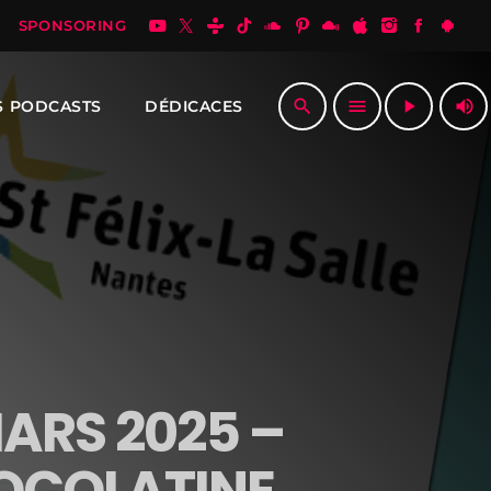
SPONSORING
volume_up
search
menu
play_arrow
S PODCASTS
DÉDICACES
ARS 2025 –
OCOLATINE,