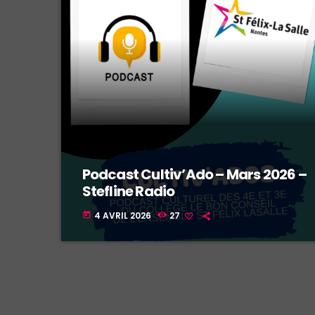
Podcast Cultiv’Ado – Mars 2026 –
Stefline Radio
4 AVRIL 2026
27
today