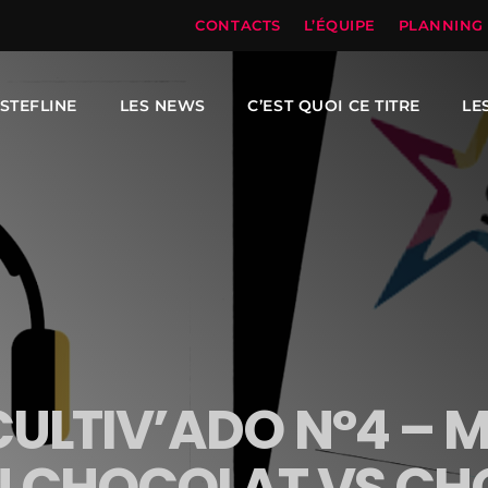
CONTACTS
L’ÉQUIPE
PLANNING
STEFLINE
LES NEWS
C’EST QUOI CE TITRE
LE
ULTIV’ADO N°4 – M
N CHOCOLAT VS CH