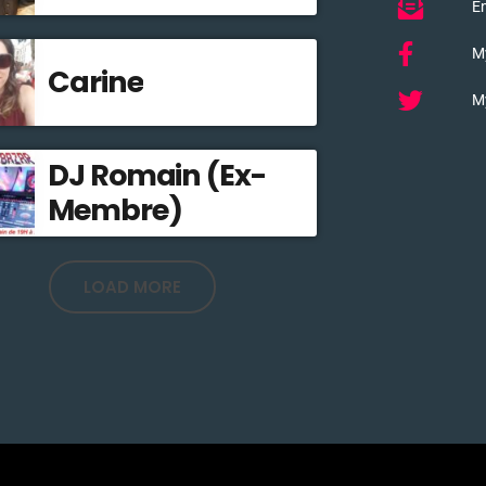
Em
M
Carine
My
DJ Romain (Ex-
Membre)
LOAD MORE