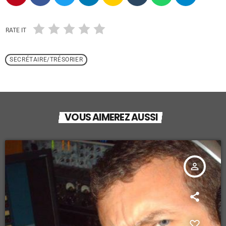
RATE IT
SECRÉTAIRE/TRÉSORIER
VOUS AIMEREZ AUSSI
person_outline