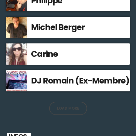
Philippe
Michel Berger
Carine
DJ Romain (Ex-Membre)
LOAD MORE