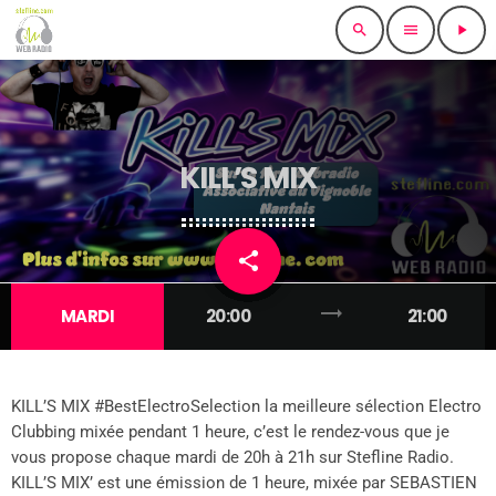
search
menu
play_arrow
KILL’S MIX
share
email
trending_flat
MARDI
20:00
21:00
KILL’S MIX #BestElectroSelection la meilleure sélection Electro
Clubbing mixée pendant 1 heure, c’est le rendez-vous que je
vous propose chaque mardi de 20h à 21h sur Stefline Radio.
KILL’S MIX’ est une émission de 1 heure, mixée par SEBASTIEN