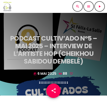
search
menu
play_arrow
PODCAST CULTIV’ADO N°5 –
MAI 2025 – INTERVIEW DE
L’ARTISTE HOP (CHEIKHOU
SABIDOU DEMBELÉ)
6 MAI 2025
88
today
share
email