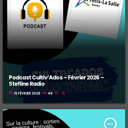
Podcast Cultiv’Ados – Février 2026 –
Stefline Radio
today
15 FÉVRIER 2026
46
insert_link