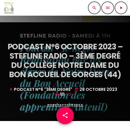
search
menu
play_arrow
PODCAST N°6 OCTOBRE 2023 –
STEFLINE RADIO – 3ÈME DEGRÉ
DU COLLÈGE NOTRE DAME DU
BON ACCUEIL DE GORGES (44)
PODCAST N°6 "3ÈME DEGRÉ"
28 OCTOBRE 2023
mic
today
111
share
email