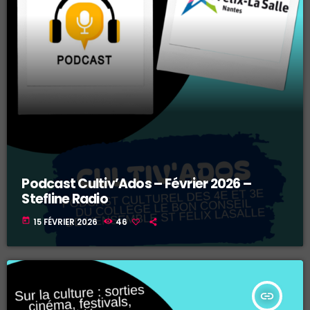
Podcast Cultiv’Ados – Février 2026 –
Stefline Radio
today
15 FÉVRIER 2026
46
insert_link