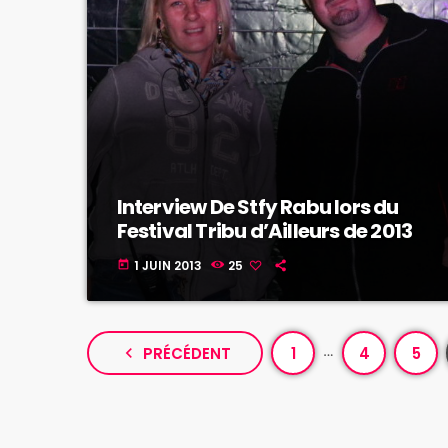
Interview De Stfy Rabu lors du
Festival Tribu d’Ailleurs de 2013
1 JUIN 2013
25
today
…
navigate_before
PRÉCÉDENT
1
4
5