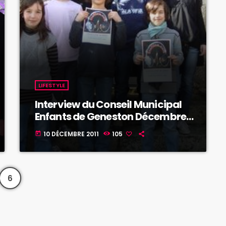
LIFESTYLE
Interview du Conseil Municipal
Enfants de Geneston Décembre
2011 (3ème reportage)
10 DÉCEMBRE 2011
105
today
6