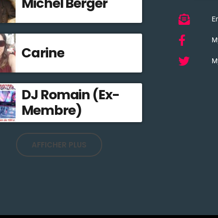
Michel Berger
Em
M
Carine
My
DJ Romain (Ex-
Membre)
AFFICHER PLUS