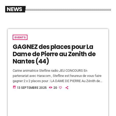
NEWS
EVENTS
GAGNEZ des places pour La
Dame de Pierre au Zenith de
Nantes (44)
Carine animatrice Stefline radio JEU CONCOURS En
partenariat avec Haracom , Stefline est heureux de vous faire
gagner 2 x 2 places pour : LA DAME DE PIERRE Au Zénith de
Nantes le 5 octobre 2025. Pour jouer c'est très simple.
today
13 SEPTEMBRE 2025
20
Répondez ci dessous a la question suivante : En quel année a
débutée la construction de Notre Dame de Paris ? Vous avez
jusqu'au 23 septembre pour jouer! Réponse […]