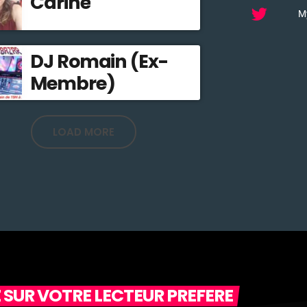
Carine
My
DJ Romain (Ex-
Membre)
LOAD MORE
 SUR VOTRE LECTEUR PREFERE