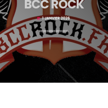
BCC ROCK
1 JANVIER 2026
today