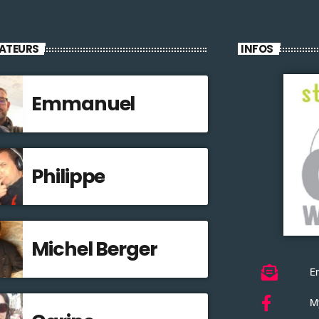
ATEURS
INFOS
Emmanuel
Philippe
Michel Berger
Em
M