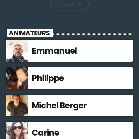
LOAD MORE
ANIMATEURS
Emmanuel
Philippe
Michel Berger
Carine