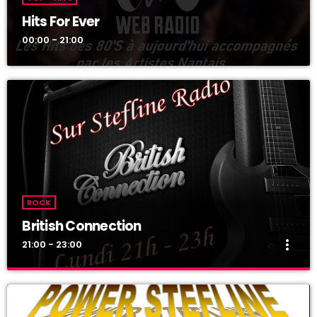
Hits For Ever
00:00 - 21:00
ROCK
British Connection
more_vert
21:00 - 23:00
British Connection
close
Présentée par Philippe