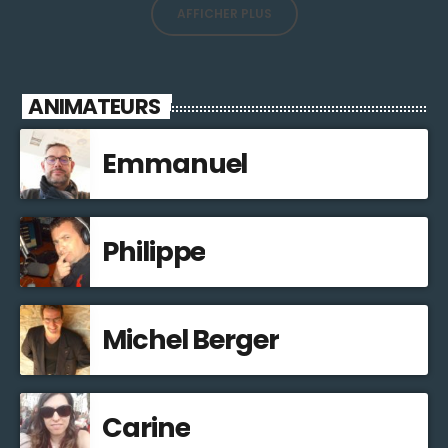
AFFICHER PLUS
ANIMATEURS
Emmanuel
Philippe
Michel Berger
Carine