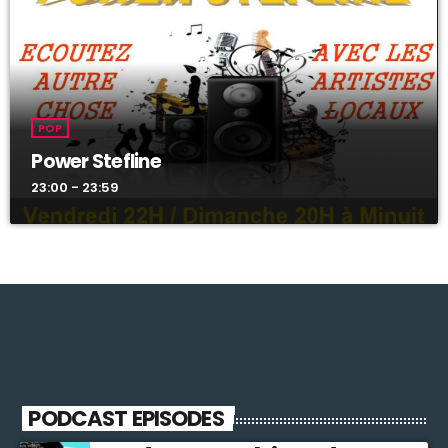
For every Show page the timetable is auomatically generated
from the schedule, and you can set automatic carousels of
Podcasts, Articles and Charts by simply choosing a category.
Curabitur id lacus felis. Sed justo mauris, auctor eget tellus nec,
pellentesque varius mauris. Sed eu congue nulla, et tincidunt
POP
justo. Aliquam semper faucibus odio id varius. Suspendisse
varius laoreet sodales.
Power Stefline
23:00 - 23:59
PODCAST EPISODES