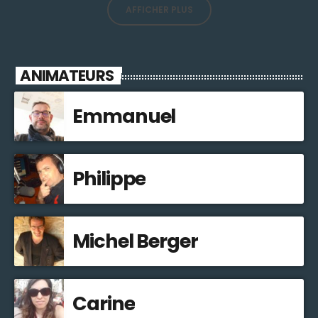
AFFICHER PLUS
ANIMATEURS
Emmanuel
Philippe
Michel Berger
Carine