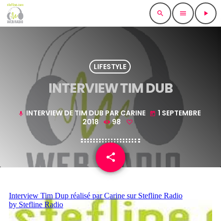
search
menu
play_arrow
LIFESTYLE
INTERVIEW TIM DUB
INTERVIEW DE TIM DUB PAR CARINE
1 SEPTEMBRE
mic
today
2018
98
share
email