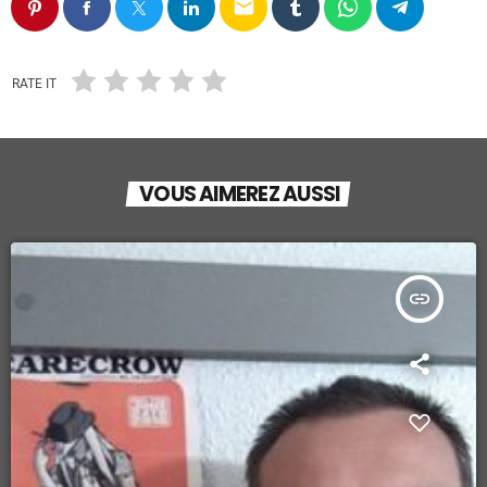
email
RATE IT
VOUS AIMEREZ AUSSI
insert_link