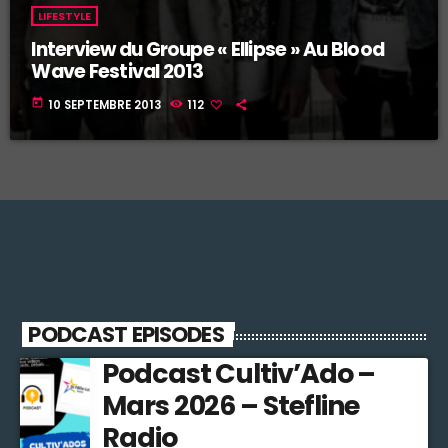
LIFESTYLE
Interview du Groupe « Ellipse » Au Blood
Wave Festival 2013
today
10 SEPTEMBRE 2013
112
PODCAST EPISODES
Podcast Cultiv’Ado –
Mars 2026 – Stefline
Radio