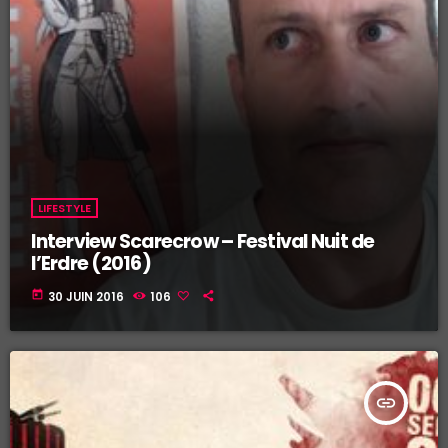
LIFESTYLE
Interview Scarecrow – Festival Nuit de
l’Erdre (2016)
today
30 JUIN 2016
106
insert_link