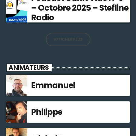
– Octobre 2025 – Stefline
Radio
AFFICHER PLUS
ANIMATEURS
Emmanuel
Philippe