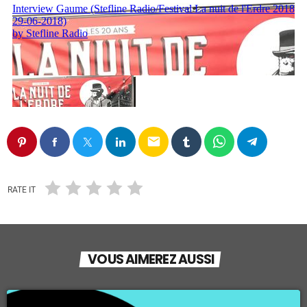
email
RATE IT
VOUS AIMEREZ AUSSI