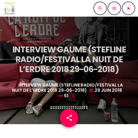
search
menu
play_arrow
INTERVIEW GAUME (STEFLINE
RADIO/FESTIVAL LA NUIT DE
L’ERDRE 2018 29-06-2018)
INTERVIEW GAUME (STEFLINE RADIO/FESTIVAL LA
mic
NUIT DE L'ERDRE 2018 29-06-2018)
29 JUIN 2018
today
51
share
email