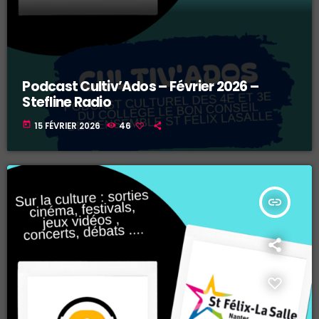
Podcast Cultiv’Ados – Février 2026 –
Stefline Radio
today
15 FÉVRIER 2026
46
insert_link