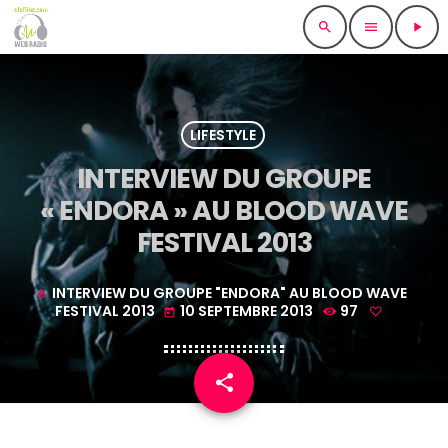
search
menu
play_arrow
LIFESTYLE
INTERVIEW DU GROUPE
« ENDORA » AU BLOOD WAVE
FESTIVAL 2013
INTERVIEW DU GROUPE "ENDORA" AU BLOOD WAVE
mic
FESTIVAL 2013
10 SEPTEMBRE 2013
97
today
share
email