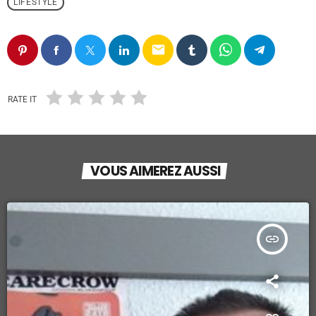
LIFESTYLE
email
RATE IT
VOUS AIMEREZ AUSSI
insert_link