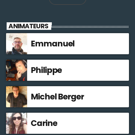
ANIMATEURS
Emmanuel
Philippe
Michel Berger
Carine