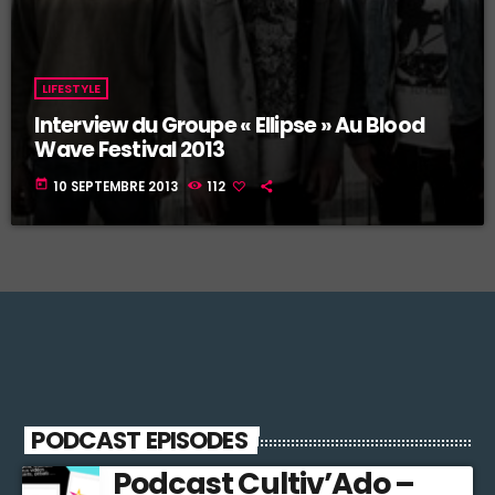
LIFESTYLE
Interview du Groupe « Ellipse » Au Blood
Wave Festival 2013
today
10 SEPTEMBRE 2013
112
PODCAST EPISODES
Podcast Cultiv’Ado –