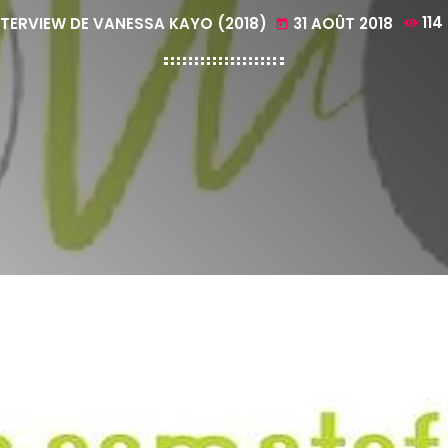
NTERVIEW DE VANESSA KAYO (2018)
31 AOÛT 2018
114
today