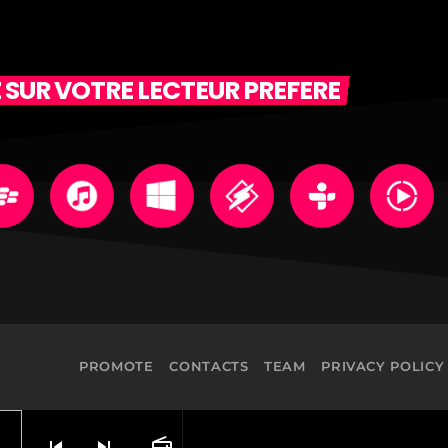
 SUR VOTRE LECTEUR PREFERE
PROMOTE
CONTACTS
TEAM
PRIVACY POLICY
skip_previous
skip_next
radio