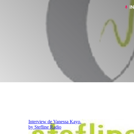
I
mic