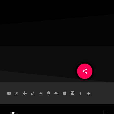
share
email
playlist_play
00:00