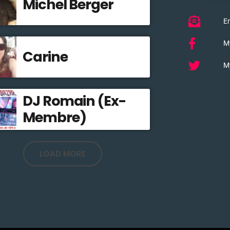
Michel Berger
Em
M
Carine
My
DJ Romain (Ex-
Membre)
LOAD MORE