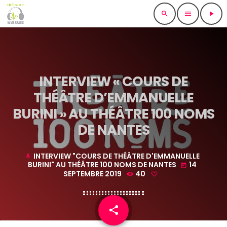
search
menu
play_arrow
INTERVIEW « COURS DE
THÉÂTRE D’EMMANUELLE
BURINI » AU THÉÂTRE 100 NOMS
DE NANTES
INTERVIEW "COURS DE THÉÂTRE D'EMMANUELLE
mic
BURINI" AU THÉÂTRE 100 NOMS DE NANTES
14
today
SEPTEMBRE 2019
40
share
email