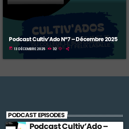
Podcast Cultiv’Ado N°7 – Décembre 2025
today
13 DÉCEMBRE 2025
32
PODCAST EPISODES
Podcast Cultiv’Ado –