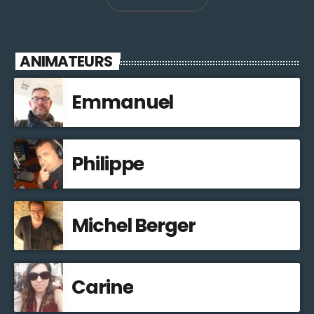
ANIMATEURS
Emmanuel
Philippe
Michel Berger
Carine