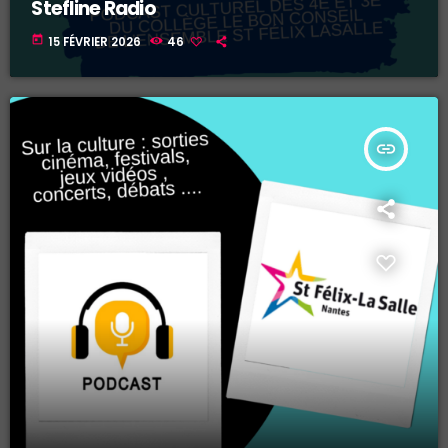
Stefline Radio
today
15 FÉVRIER 2026
46
insert_link