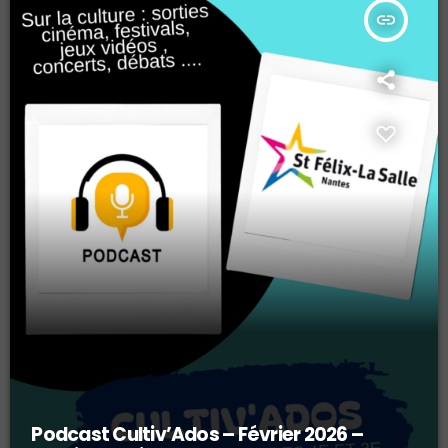
insert_link
Podcast Cultiv’Ados – Février 2026 –