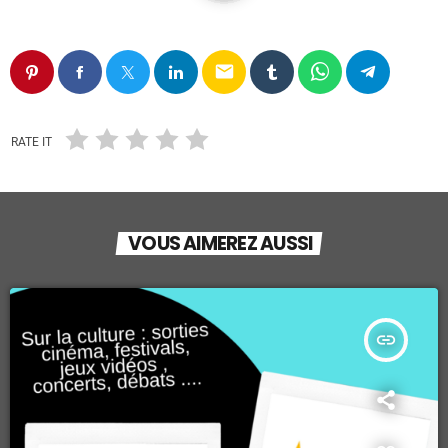
email
RATE IT
VOUS AIMEREZ AUSSI
insert_link