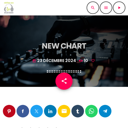
search
menu
play_arrow
NEW CHART
23 DÉCEMBRE 2024
10
today
share
email
email