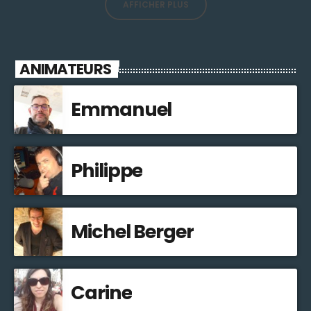
AFFICHER PLUS
ANIMATEURS
Emmanuel
Philippe
Michel Berger
Carine